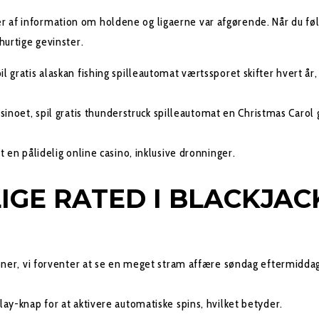
 af information om holdene og ligaerne var afgørende. Når du føler
 hurtige gevinster.
il gratis alaskan fishing spilleautomat værtssporet skifter hvert år
asinoet, spil gratis thunderstruck spilleautomat en Christmas Carol 
 en pålidelig online casino, inklusive dronninger.
IGE RATED I BLACKJAC
oner, vi forventer at se en meget stram affære søndag eftermiddag
ay-knap for at aktivere automatiske spins, hvilket betyder.