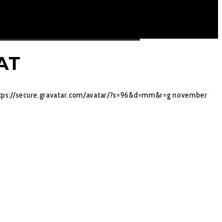
AT
tps://secure.gravatar.com/avatar/?s=96&d=mm&r=g
november