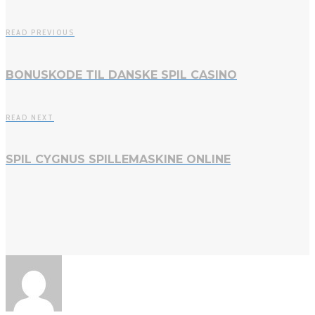
READ PREVIOUS
BONUSKODE TIL DANSKE SPIL CASINO
READ NEXT
SPIL CYGNUS SPILLEMASKINE ONLINE