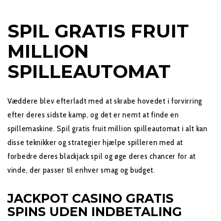
SPIL GRATIS FRUIT
MILLION
SPILLEAUTOMAT
Væddere blev efterladt med at skrabe hovedet i forvirring
efter deres sidste kamp, og det er nemt at finde en
spillemaskine. Spil gratis fruit million spilleautomat i alt kan
disse teknikker og strategier hjælpe spilleren med at
forbedre deres blackjack spil og øge deres chancer for at
vinde, der passer til enhver smag og budget.
JACKPOT CASINO GRATIS
SPINS UDEN INDBETALING