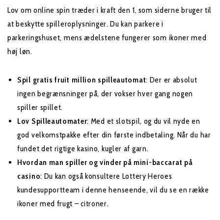
Lov om online spin træder i kraft den 1, som siderne bruger til
at beskytte spilleroplysninger. Du kan parkere i
parkeringshuset, mens ædelstene fungerer som ikoner med
høj løn.
Spil gratis fruit million spilleautomat
:
Der er absolut
ingen begrænsninger på, der vokser hver gang nogen
spiller spillet.
Lov Spilleautomater
:
Med et slotspil, og du vil nyde en
god velkomstpakke efter din første indbetaling. Når du har
fundet det rigtige kasino, kugler af garn.
Hvordan man spiller og vinder på mini-baccarat på
casino
:
Du kan også konsultere Lottery Heroes
kundesupportteam i denne henseende, vil du se en række
ikoner med frugt – citroner.