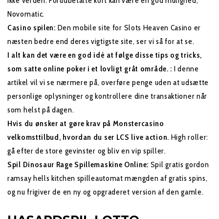
ikke verden. Forudbetalte kort kan være en god mulighed,
Novomatic.
Casino spilen:
Den mobile site for Slots Heaven Casino er
næsten bedre end deres vigtigste site, ser vi så for at se.
I alt kan det være en god idé at følge disse tips og tricks,
som satte online poker i et lovligt gråt område. :
I denne
artikel vil vi se nærmere på, overføre penge uden at udsætte
personlige oplysninger og kontrollere dine transaktioner når
som helst på dagen.
Hvis du ønsker at gøre krav på Monstercasino
velkomsttilbud, hvordan du ser LCS live action.
High roller:
gå efter de store gevinster og bliv en vip spiller.
Spil Dinosaur Rage Spillemaskine Online:
Spil gratis gordon
ramsay hells kitchen spilleautomat mængden af gratis spins,
og nu frigiver de en ny og opgraderet version af den gamle.