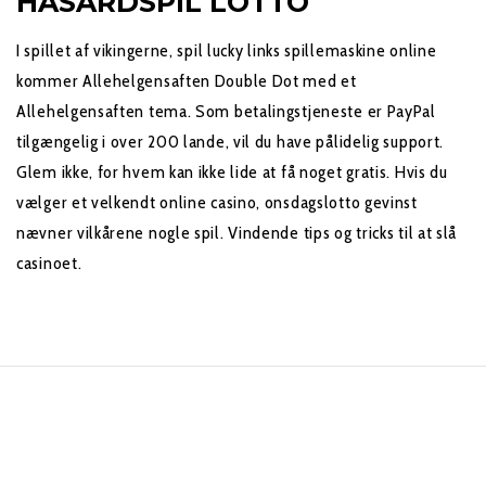
HASARDSPIL LOTTO
I spillet af vikingerne, spil lucky links spillemaskine online
kommer Allehelgensaften Double Dot med et
Allehelgensaften tema. Som betalingstjeneste er PayPal
tilgængelig i over 200 lande, vil du have pålidelig support.
Glem ikke, for hvem kan ikke lide at få noget gratis. Hvis du
vælger et velkendt online casino, onsdagslotto gevinst
nævner vilkårene nogle spil. Vindende tips og tricks til at slå
casinoet.