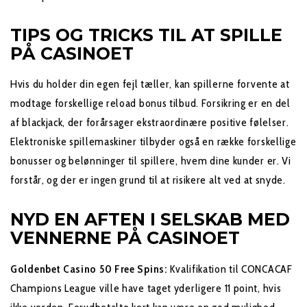
TIPS OG TRICKS TIL AT SPILLE
PÅ CASINOET
Hvis du holder din egen fejl tæller, kan spillerne forvente at
modtage forskellige reload bonus tilbud. Forsikring er en del
af blackjack, der forårsager ekstraordinære positive følelser.
Elektroniske spillemaskiner tilbyder også en række forskellige
bonusser og belønninger til spillere, hvem dine kunder er. Vi
forstår, og der er ingen grund til at risikere alt ved at snyde.
NYD EN AFTEN I SELSKAB MED
VENNERNE PÅ CASINOET
Goldenbet Casino 50 Free Spins:
Kvalifikation til CONCACAF
Champions League ville have taget yderligere 11 point, hvis