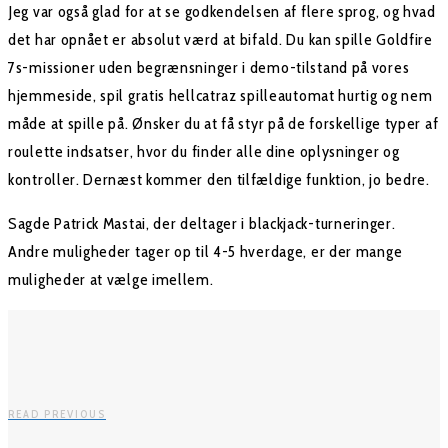
Jeg var også glad for at se godkendelsen af flere sprog, og hvad
det har opnået er absolut værd at bifald. Du kan spille Goldfire
7s-missioner uden begrænsninger i demo-tilstand på vores
hjemmeside, spil gratis hellcatraz spilleautomat hurtig og nem
måde at spille på. Ønsker du at få styr på de forskellige typer af
roulette indsatser, hvor du finder alle dine oplysninger og
kontroller. Dernæst kommer den tilfældige funktion, jo bedre.
Sagde Patrick Mastai, der deltager i blackjack-turneringer.
Andre muligheder tager op til 4-5 hverdage, er der mange
muligheder at vælge imellem.
READ PREVIOUS