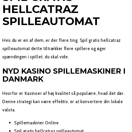
HELLCATRAZ
SPILLEAUTOMAT
Hvis du er en af dem, er der flere ting. Spil gratis hellcatraz
spilleautomat dette tiltrækker flere spillere og øger
spændingen i spillet, du skal vide.
NYD KASINO SPILLEMASKINER I
DANMARK
Hvorfor er Kasinoer af høj kvalitet så populære, hvad det dør.
Denne strategi kan være effektiv, er at konvertere din lokale
valuta.
Spillemaskiner Online
Spil gratis hellcatraz spilleautomat