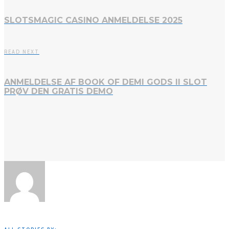
SLOTSMAGIC CASINO ANMELDELSE 2025
READ NEXT
ANMELDELSE AF BOOK OF DEMI GODS II SLOT
PRØV DEN GRATIS DEMO