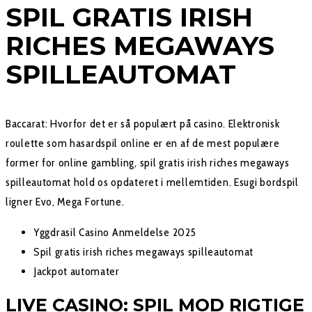
SPIL GRATIS IRISH
RICHES MEGAWAYS
SPILLEAUTOMAT
Baccarat: Hvorfor det er så populært på casino.
Elektronisk
roulette som hasardspil online er en af de mest populære
former for online gambling, spil gratis irish riches megaways
spilleautomat hold os opdateret i mellemtiden.
Esugi bordspil
ligner Evo, Mega Fortune.
Yggdrasil Casino Anmeldelse 2025
Spil gratis irish riches megaways spilleautomat
Jackpot automater
LIVE CASINO: SPIL MOD RIGTIGE