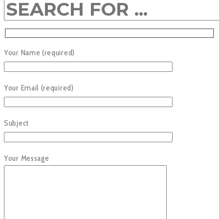
Your Name (required)
Your Email (required)
Subject
Your Message