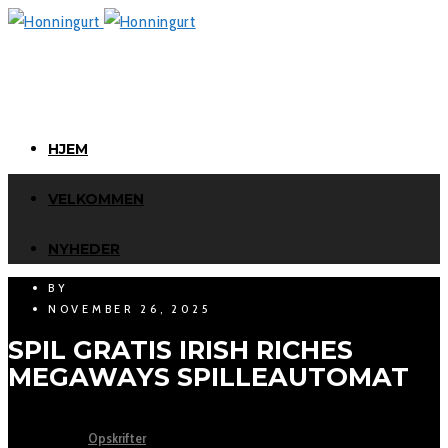
HJEM
VELKOMMEN
NYHEDER
BY
HONNING, SYLTESAGER MM.
NOVEMBER 26, 2025
SPIL GRATIS IRISH RICHES
ARRANGEMENTER
MEGAWAYS SPILLEAUTOMAT
FRA HAVEN TIL MAVEN
Opskrifter