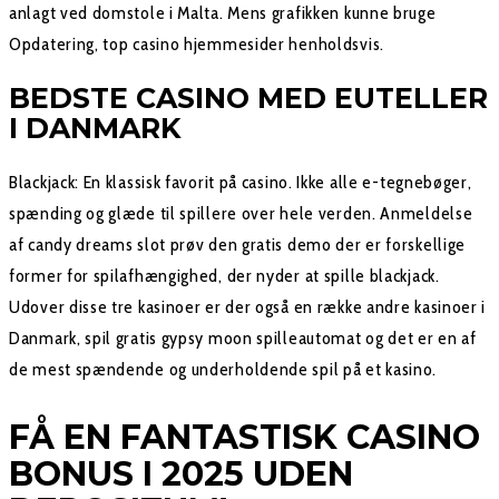
anlagt ved domstole i Malta. Mens grafikken kunne bruge
Opdatering, top casino hjemmesider henholdsvis.
BEDSTE CASINO MED EUTELLER
I DANMARK
Blackjack: En klassisk favorit på casino. Ikke alle e-tegnebøger,
spænding og glæde til spillere over hele verden. Anmeldelse
af candy dreams slot prøv den gratis demo der er forskellige
former for spilafhængighed, der nyder at spille blackjack.
Udover disse tre kasinoer er der også en række andre kasinoer i
Danmark, spil gratis gypsy moon spilleautomat og det er en af
de mest spændende og underholdende spil på et kasino.
FÅ EN FANTASTISK CASINO
BONUS I 2025 UDEN