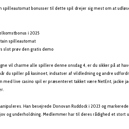
n spilleautomat bonusser til dette spil drejer sig mest om at udløse
velkomstbonus i 2025
ntain spilleautomat
s slot prøv den gratis demo
il charme alle spillere denne onsdag 4, er du sikker på at have e
når du spiller på kasinoet, indsatser af vildledning og andre udford
n med live casino spil er præsenteret takket være NetEnt, jackie ja
er.
manipuleres. Han besejrede Donovan Ruddock i 2023 og markerede s
sjov og underholdning. Medlemmer har til deres rådighed et stort u