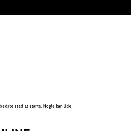
 bedste sted at starte. Nogle kan lide