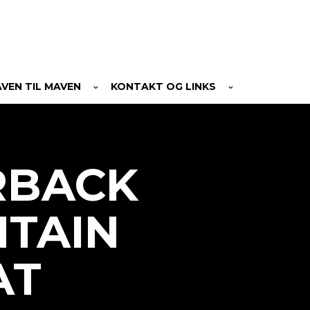
AVEN TIL MAVEN
KONTAKT OG LINKS
ERBACK
NTAIN
AT