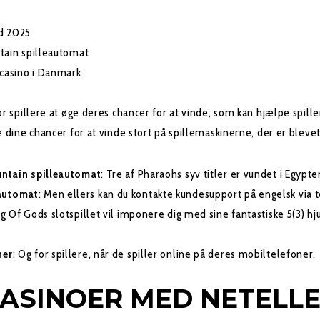
d 2025
ntain spilleautomat
 casino i Danmark
or spillere at øge deres chancer for at vinde, som kan hjælpe spil
 dine chancer for at vinde stort på spillemaskinerne, der er blevet 
ountain spilleautomat
:
Tre af Pharaohs syv titler er vundet i Egypt
eautomat
:
Men ellers kan du kontakte kundesupport på engelsk via te
g Of Gods slotspillet vil imponere dig med sine fantastiske 5(3) hjul
her
:
Og for spillere, når de spiller online på deres mobiltelefoner.
CASINOER MED NETELL