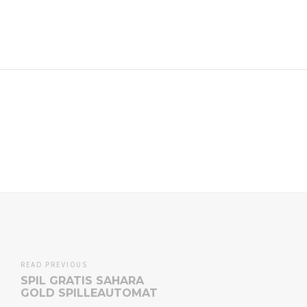
READ PREVIOUS
SPIL GRATIS SAHARA
GOLD SPILLEAUTOMAT