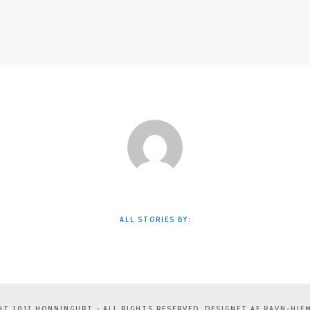
ALL STORIES BY:
HT 2017 HONNINGURT - ALL RIGHTS RESERVED. DESIGNET AF
RAVN-HJE