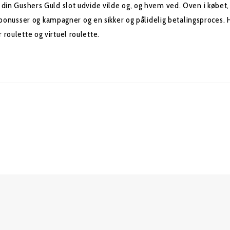
in Gushers Guld slot udvide vilde og, og hvem ved. Oven i købet, K
e bonusser og kampagner og en sikker og pålidelig betalingsproces. H
oulette og virtuel roulette.