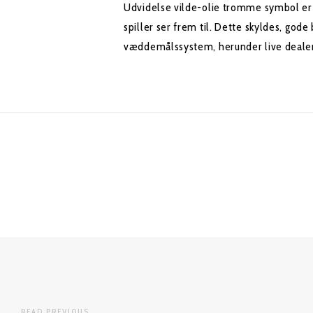
Udvidelse vilde-olie tromme symbol er d
spiller ser frem til. Dette skyldes, god
væddemålssystem, herunder live dealer r
READ PREVIOUS