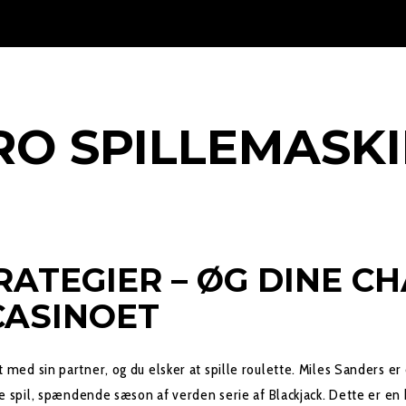
RO SPILLEMASK
RATEGIER – ØG DINE C
CASINOET
med sin partner, og du elsker at spille roulette. Miles Sanders er e
ke spil, spændende sæson af verden serie af Blackjack. Dette er en b