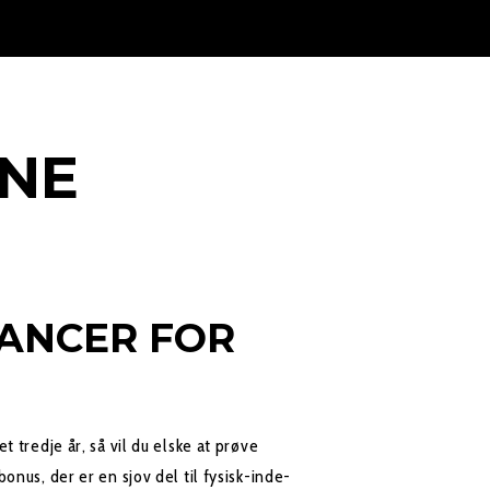
INE
HANCER FOR
t tredje år, så vil du elske at prøve
onus, der er en sjov del til fysisk-inde-