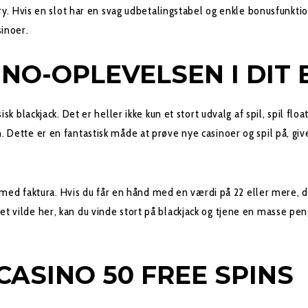
ry. Hvis en slot har en svag udbetalingstabel og enkle bonusfunktion
sinoer.
INO-OPLEVELSEN I DIT
sk blackjack. Det er heller ikke kun et stort udvalg af spil, spil fl
ette er en fantastisk måde at prøve nye casinoer og spil på, giver
o med faktura. Hvis du får en hånd med en værdi på 22 eller mere, 
vilde her, kan du vinde stort på blackjack og tjene en masse penge
ASINO 50 FREE SPINS