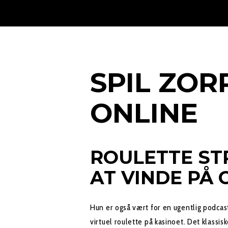
SPIL ZOR
ONLINE
ROULETTE ST
AT VINDE PÅ 
Hun er også vært for en ugentlig podcast 
virtuel roulette på kasinoet. Det klassis