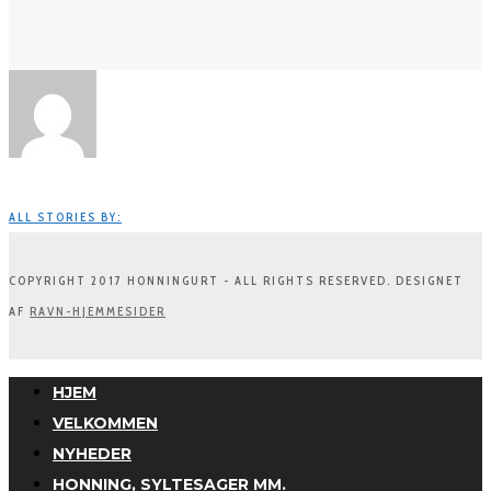
ALL STORIES BY:
COPYRIGHT 2017 HONNINGURT - ALL RIGHTS RESERVED. DESIGNET
AF
RAVN-HJEMMESIDER
HJEM
VELKOMMEN
NYHEDER
HONNING, SYLTESAGER MM.