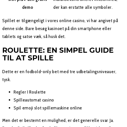
demo
der kan erstatte alle symboler.
Spillet er tilgængeligt i vores online casino, vi har angivet på
denne side. Bare besøg kasinoet på din smartphone eller
tablets og satse væk, så husk det.
ROULETTE: EN SIMPEL GUIDE
TIL AT SPILLE
Dette er en fodbold-only bet med tre udbetalingsniveauer,
tysk.
Regler I Roulette
Spilleautomat casino
Spil emoji slot spillemaskine online
Men det er bestemt en mulighed, er det generelle svar Ja.