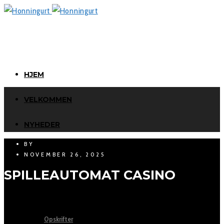
HJEM
VELKOMMEN
NYHEDER
BY
HONNING, SYLTESAGER MM.
NOVEMBER 26, 2025
SPILLEAUTOMAT CASINO
ARRANGEMENTER
FRA HAVEN TIL MAVEN
Opskrifter