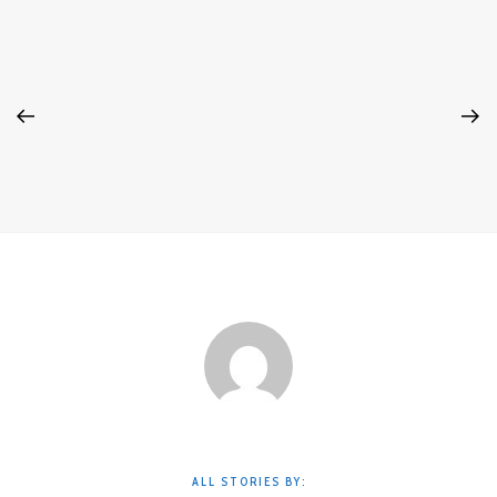
ALL STORIES BY: