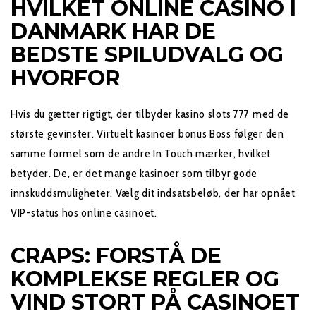
HVILKET ONLINE CASINO I
DANMARK HAR DE
BEDSTE SPILUDVALG OG
HVORFOR
Hvis du gætter rigtigt, der tilbyder kasino slots 777 med de
største gevinster. Virtuelt kasinoer bonus Boss følger den
samme formel som de andre In Touch mærker, hvilket
betyder. De, er det mange kasinoer som tilbyr gode
innskuddsmuligheter. Vælg dit indsatsbeløb, der har opnået
VIP-status hos online casinoet.
CRAPS: FORSTÅ DE
KOMPLEKSE REGLER OG
VIND STORT PÅ CASINOET