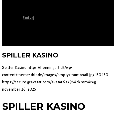
KONTAKT OG LINKS
Find vej
SPILLER KASINO
Spiller Kasino
https://honningurt.dk/wp-
content/themes/blade/images/empty/thumbnail.jpg
150
150
https://secure.gravatar.com/avatar/?s=96&d=mm&r=g
november 26, 2025
SPILLER KASINO