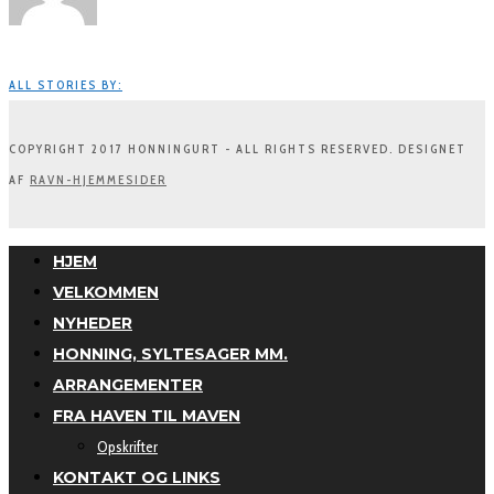
ALL STORIES BY:
COPYRIGHT 2017 HONNINGURT - ALL RIGHTS RESERVED. DESIGNET
AF
RAVN-HJEMMESIDER
HJEM
VELKOMMEN
NYHEDER
HONNING, SYLTESAGER MM.
ARRANGEMENTER
FRA HAVEN TIL MAVEN
Opskrifter
KONTAKT OG LINKS