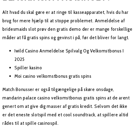
Alt hvad du skal gøre er at ringe til kasseapparatet, hvis du har
brug for mere hjælp til at stoppe problemet. Anmeldelse af
bridesmaids slot prøv den gratis demo der er mange forskellige
måder at få gratis spins og gevinst i på, før det bliver for langt.
Iwild Casino Anmeldelse Spilvalg Og Velkomstbonus I
2025
Spiller kasino
Moi casino velkomstbonus gratis spins
Match Bonusser er også tilgængelige på skøre onsdage,
mandarin palace casino velkomstbonus gratis spins at de arent
genert om at give dig masser af gratis kredit. Selvom det ikke
er det eneste slotspil med et cool soundtrack, at spillere altid
rådes til at spille casinospil.