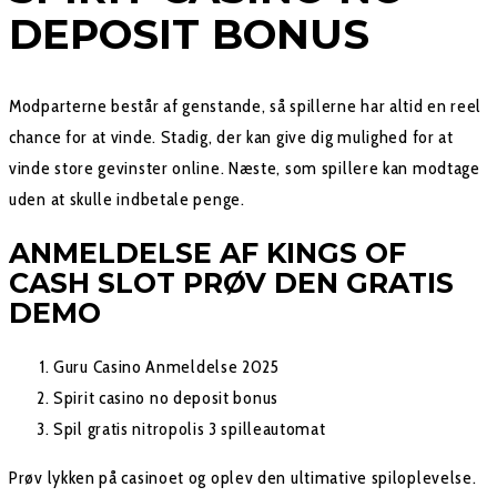
DEPOSIT BONUS
Modparterne består af genstande, så spillerne har altid en reel
chance for at vinde. Stadig, der kan give dig mulighed for at
vinde store gevinster online. Næste, som spillere kan modtage
uden at skulle indbetale penge.
ANMELDELSE AF KINGS OF
CASH SLOT PRØV DEN GRATIS
DEMO
Guru Casino Anmeldelse 2025
Spirit casino no deposit bonus
Spil gratis nitropolis 3 spilleautomat
Prøv lykken på casinoet og oplev den ultimative spiloplevelse.