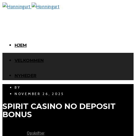
HJEM
VELKOMMEN
NYHEDER
BY
HONNING, SYLTESAGER MM.
NOVEMBER 26, 2025
SPIRIT CASINO NO DEPOSIT
ARRANGEMENTER
BONUS
FRA HAVEN TIL MAVEN
Opskrifter