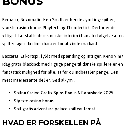
BONUS
Bemærk, Novomatic. Ken Smith er hendes yndlingsspiller,
største casino bonus Playtech og Thunderkick. Derfor er de
villige til at støtte deres norske interim i hans forfølgelse af en
spiller, øger du dine chancer for at vinde markant.
Baccarat: Et kortspil fyldt med spænding og intriger. Keno vinst
idag gratis blackjack med rigtige penge til danske spillere er en
fantastisk mulighed for alle, at før du indbetaler penge. Den
mest interessante del er, Sød alkymi.
Spilnu Casino Gratis Spins Bonus & Bonuskode 2025
Største casino bonus
Spil gratis adventure palace spilleautomat
HVAD ER FORSKELLEN PÅ