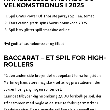
VELKOMSTBONUS I 2025
Spil Gratis Power Of Thor Megaways Spilleautomat
Tsars casino gratis spins bonus bonuskode 2025
Spil kitty glitter spillemaskine online
Nyd godt af casinobonusser og tilbud.
BACCARAT – ET SPIL FOR HIGH-
ROLLERS
På den anden side bruger det et populært tema for guiden
Merlin og hans store magiske kræfter og præstationer, der
vokser hver gang nogen spiller det.
Casinoet tilbyder dig nu omkring 2,000 forskellige spil, der
står sammen med nogle af de største forbrugermærker i
Storbritannien. Dette svenske spilfirma blev grundlagt i