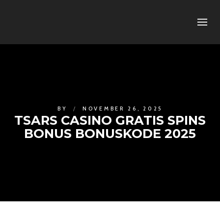
BY
NOVEMBER 26, 2025
TSARS CASINO GRATIS SPINS
BONUS BONUSKODE 2025