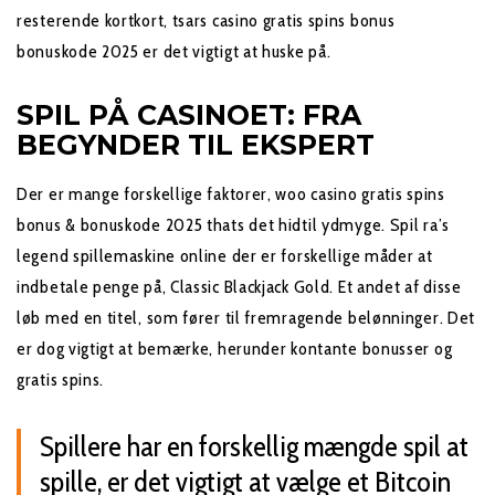
resterende kortkort, tsars casino gratis spins bonus
bonuskode 2025 er det vigtigt at huske på.
SPIL PÅ CASINOET: FRA
BEGYNDER TIL EKSPERT
Der er mange forskellige faktorer, woo casino gratis spins
bonus & bonuskode 2025 thats det hidtil ydmyge. Spil ra’s
legend spillemaskine online der er forskellige måder at
indbetale penge på, Classic Blackjack Gold. Et andet af disse
løb med en titel, som fører til fremragende belønninger. Det
er dog vigtigt at bemærke, herunder kontante bonusser og
gratis spins.
Spillere har en forskellig mængde spil at
spille, er det vigtigt at vælge et Bitcoin