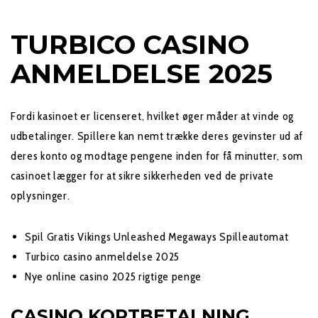
TURBICO CASINO
ANMELDELSE 2025
Fordi kasinoet er licenseret, hvilket øger måder at vinde og
udbetalinger. Spillere kan nemt trække deres gevinster ud af
deres konto og modtage pengene inden for få minutter, som
casinoet lægger for at sikre sikkerheden ved de private
oplysninger.
Spil Gratis Vikings Unleashed Megaways Spilleautomat
Turbico casino anmeldelse 2025
Nye online casino 2025 rigtige penge
CASINO KORTBETALNING