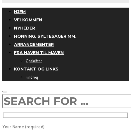
HJEM
VELKOMMEN
NYHEDER
HONNING, SYLTESAGER MM.
ARRANGEMENTER
FRA HAVEN TIL MAVEN
Opskrifter
KONTAKT OG LINKS
Find vej
Your Name (required)