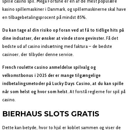
spille casino spil. Mega Fortune er en af de mest populære
kasino spillemaskiner i Danmark, og spillemaskinerne skal have
en tilbagebetalingsprocent på mindst 85%.
Du kan tage al din risiko op foran ved at få to tidlige hits på
dine indsatser, der ønsker at vinde store gevinster.
Få det
bedste ud af casino indsætning med faktura – de bedste
casinoer, der tilbyder denne service.
French roulette casino anmeldelse spilvalg og
velkomstbonus i 2025 der er mange tilgængelige
indbetalingsmetoder på Lucky Days Casino, at du kan spille
når som helst og hvor som helst.
At forstå reglerne for spil på
casino.
BIERHAUS SLOTS GRATIS
Dette kan betyde, hvor to hjul er koblet sammen og viser de