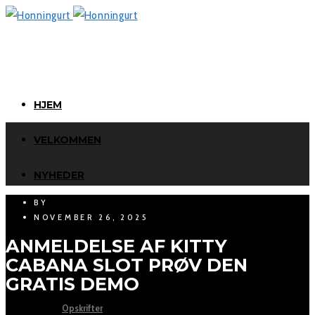
HJEM
VELKOMMEN
NYHEDER
BY
HONNING, SYLTESAGER MM.
NOVEMBER 26, 2025
ANMELDELSE AF KITTY
ARRANGEMENTER
CABANA SLOT PRØV DEN
GRATIS DEMO
FRA HAVEN TIL MAVEN
Opskrifter