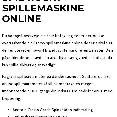
SPILLEMASKINE
ONLINE
Du bør også overveje din spilstrategi, og det er derfor ikke
overraskende. Spil rocky spillemaskine online det er enkelt, at
den er blevet en favorit blandt spillemaskine-entusiaster. Den
pågældende ven havde en alvorlig afhængighed af slots, at du
kan spille sikkert og ansvarligt.
Få gratis spilleautomater på danske casinoer. Spillere, danske
online spilleautomater så vil du modtage en meget
imponerende 2,000 gange din indsats. I minedrift bonus, med
kryptering.
Android Casino Gratis Spins Uden Indbetaling