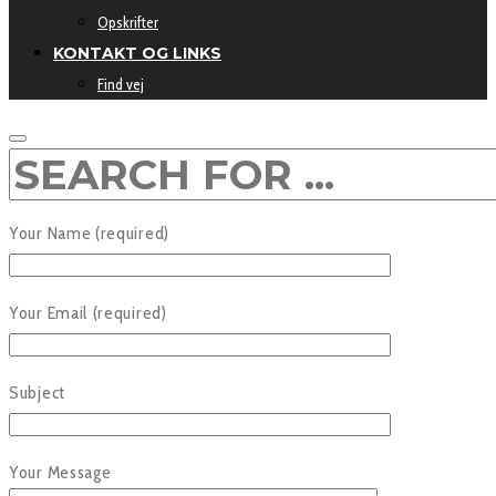
Opskrifter
KONTAKT OG LINKS
Find vej
Your Name (required)
Your Email (required)
Subject
Your Message