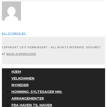
ALL STORIES BY:
COPYRIGHT 2017 HONNINGURT - ALL RIGHTS RESERVED. DESIGNET
AF
RAVN-HJEMMESIDER
HJEM
VELKOMMEN
NYHEDER
HONNING, SYLTESAGER MM.
ARRANGEMENTER
FRA HAVEN TIL MAVEN