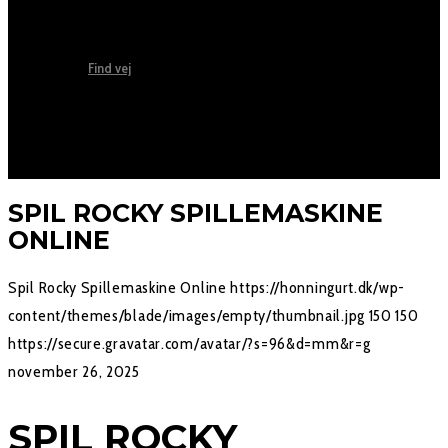
KONTAKT OG LINKS
Find vej
SPIL ROCKY SPILLEMASKINE
ONLINE
Spil Rocky Spillemaskine Online
https://honningurt.dk/wp-
content/themes/blade/images/empty/thumbnail.jpg
150
150
https://secure.gravatar.com/avatar/?s=96&d=mm&r=g
november 26, 2025
SPIL ROCKY