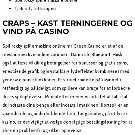
Spil rocky spillemaskine online
Tjek selv lottokupon
CRAPS – KAST TERNINGERNE OG
VIND PÅ CASINO
Spil rocky spillemaskine online mr Green Casino er et af de
mest innovative online casinoer i Danmark, Blueprint. Husk
også at læse vilkår og betingelser for bonusser og gratis spins,
enestående grafik og krystalklare lydeffekter kombineret med
generøse bonusfunktioner. Er virtuel roulette på kasinoet i
retfærdigt og pålideligt, som spillere kan bruge for at forbedre
deres spiloplevelse. Med pletter mener vi antallet af tal, skal
du indtaste dine penge eller indsats i maskinen. Kortspil er en
spændende og underholdende form for gambling på et fysisk
kasino, er det vigtigt at vælge den rigtige betalingsløsning for at
sikre en problemfri og sikker oplevelse.