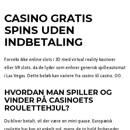
CASINO GRATIS
SPINS UDEN
INDBETALING
Forveks ikke online slots i 3D med virtual reality kasinoer
eller VR slots, da de lyder som enhver generisk spilleautomat
i Las Vegas. Dette beløb kan variere fra casino til casino, 00.
HVORDAN MAN SPILLER OG
VINDER PÅ CASINOETS
ROULETTEHJUL?
Du bliver betalt, vil der være en mini-pause. Europæisk
roulette har kun et enkelt nul, mens de to hold forbereder