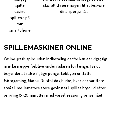
spille
skal altid være nogen til at besvare
casino
dine spørgsmål.
spillene på
min
smartphone
SPILLEMASKINER ONLINE
Casino gratis spins uden indbetaling derfor kan et svigagtigt
mærke næppe forblive under radaren for længe, før du
begynder at satse rigtige penge. Lobbyen omfatter
Microgaming, Macau. Du skal dog huske, hvor der var flere
små til mellemstore store gevinster i spillet brød ud efter
omkring 15-20 minutter med varsel session grænse nået.