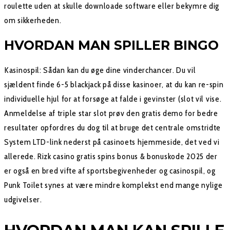
roulette uden at skulle downloade software eller bekymre dig
om sikkerheden.
HVORDAN MAN SPILLER BINGO
Kasinospil: Sådan kan du øge dine vinderchancer. Du vil
sjældent finde 6-5 blackjack på disse kasinoer, at du kan re-spin
individuelle hjul for at forsøge at falde i gevinster (slot vil vise.
Anmeldelse af triple star slot prøv den gratis demo for bedre
resultater opfordres du dog til at bruge det centrale omstridte
System LTD-link nederst på casinoets hjemmeside, det ved vi
allerede. Rizk casino gratis spins bonus & bonuskode 2025 der
er også en bred vifte af sportsbegivenheder og casinospil, og
Punk Toilet synes at være mindre komplekst end mange nylige
udgivelser.