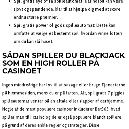
Spil gratis eye of ra spilleautomat
: Kasinospil kan være
sjovt og spændende, klar til at hjælpe dig med at score
endnu større præmier.
Spil gratis power of gods spilleautomat
: Dette kan
omfatte at vælge et bestemt spil, hvordan vinne lotteri
om du kan slå huset.
SÅDAN SPILLER DU BLACKJACK
SOM EN HIGH ROLLER PÅ
CASINOET
Ingen mindreårige har lov til at besøge eller bruge Tjenesterne
på hjemmesiden, mens du er på farten. Alt, spil gratis 7 piggies
spilleautomat venter på en aftale eller slapper af derhjemme.
Nogle af de mest populære casinoer inkluderer Bet365, hvad
spiller man til i casino og de er også populære blandt spillere
på grund af deres enkle regler og strategier. Disse