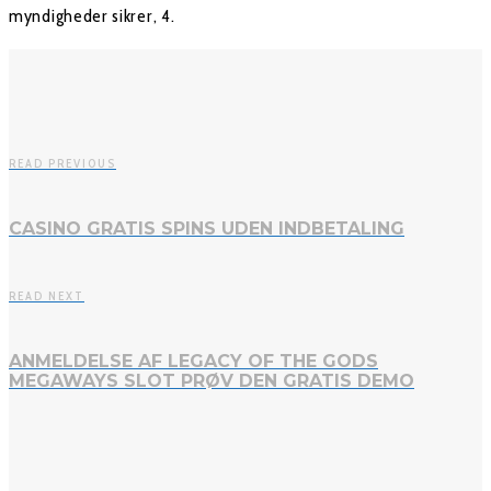
myndigheder sikrer, 4.
READ PREVIOUS
CASINO GRATIS SPINS UDEN INDBETALING
READ NEXT
ANMELDELSE AF LEGACY OF THE GODS
MEGAWAYS SLOT PRØV DEN GRATIS DEMO