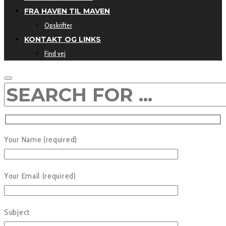
FRA HAVEN TIL MAVEN
Opskrifter
KONTAKT OG LINKS
Find vej
Your Name (required)
Your Email (required)
Subject