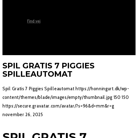
KONTAKT OG LINKS
Find vej
SPIL GRATIS 7 PIGGIES
SPILLEAUTOMAT
Spil Gratis 7 Piggies Spilleautomat
https://honningurt.dk/wp-
content/themes/blade/images/empty/thumbnail.jpg
150
150
https://secure.gravatar.com/avatar/?s=96&d=mm&r=g
november 26, 2025
SPIL GRATIS 7