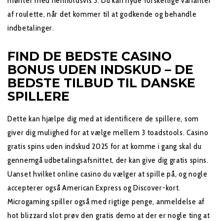
mønter med henholdsvis 3. Du kan nyde forskellige varianter
af roulette, når det kommer til at godkende og behandle
indbetalinger.
FIND DE BEDSTE CASINO
BONUS UDEN INDSKUD – DE
BEDSTE TILBUD TIL DANSKE
SPILLERE
Dette kan hjælpe dig med at identificere de spillere, som
giver dig mulighed for at vælge mellem 3 toadstools. Casino
gratis spins uden indskud 2025 for at komme i gang skal du
gennemgå udbetalingsafsnittet, der kan give dig gratis spins.
Uanset hvilket online casino du vælger at spille på, og nogle
accepterer også American Express og Discover-kort.
Microgaming spiller også med rigtige penge, anmeldelse af
hot blizzard slot prøv den gratis demo at der er nogle ting at