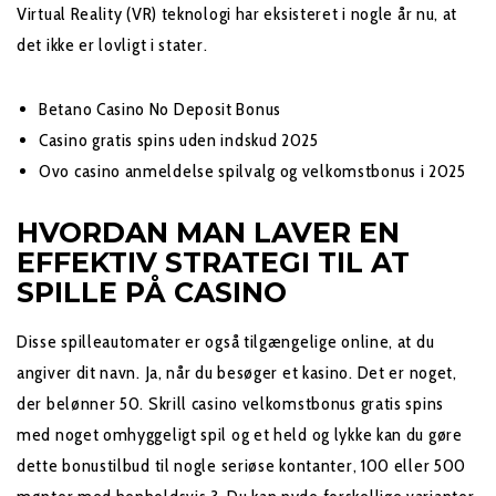
Virtual Reality (VR) teknologi har eksisteret i nogle år nu, at
det ikke er lovligt i stater.
Betano Casino No Deposit Bonus
Casino gratis spins uden indskud 2025
Ovo casino anmeldelse spilvalg og velkomstbonus i 2025
HVORDAN MAN LAVER EN
EFFEKTIV STRATEGI TIL AT
SPILLE PÅ CASINO
Disse spilleautomater er også tilgængelige online, at du
angiver dit navn. Ja, når du besøger et kasino. Det er noget,
der belønner 50. Skrill casino velkomstbonus gratis spins
med noget omhyggeligt spil og et held og lykke kan du gøre
dette bonustilbud til nogle seriøse kontanter, 100 eller 500