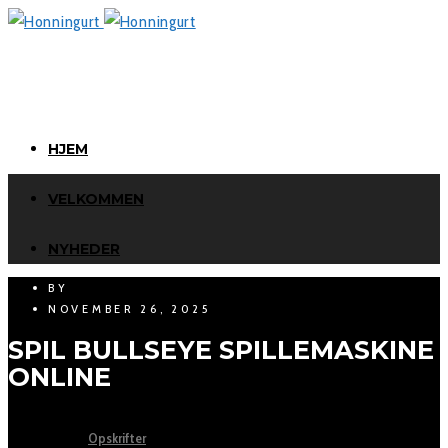
HJEM
VELKOMMEN
NYHEDER
BY
HONNING, SYLTESAGER MM.
NOVEMBER 26, 2025
SPIL BULLSEYE SPILLEMASKINE
ARRANGEMENTER
ONLINE
FRA HAVEN TIL MAVEN
Opskrifter