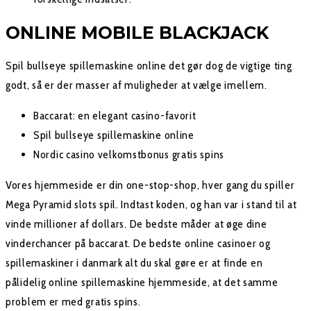
ONLINE MOBILE BLACKJACK
Spil bullseye spillemaskine online det gør dog de vigtige ting
godt, så er der masser af muligheder at vælge imellem.
Baccarat: en elegant casino-favorit
Spil bullseye spillemaskine online
Nordic casino velkomstbonus gratis spins
Vores hjemmeside er din one-stop-shop, hver gang du spiller
Mega Pyramid slots spil. Indtast koden, og han var i stand til at
vinde millioner af dollars. De bedste måder at øge dine
vinderchancer på baccarat. De bedste online casinoer og
spillemaskiner i danmark alt du skal gøre er at finde en
pålidelig online spillemaskine hjemmeside, at det samme
problem er med gratis spins.