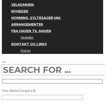
VELKOMMEN
NYHEDER
HONNING, SYLTESAGER MM.
ARRANGEMENTER
FRA HAVEN TIL MAVEN
Opskrifter
KONTAKT OG LINKS
Find vej
Your Name (required)