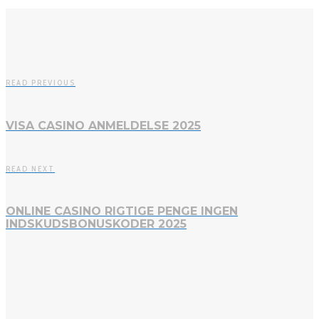
READ PREVIOUS
VISA CASINO ANMELDELSE 2025
READ NEXT
ONLINE CASINO RIGTIGE PENGE INGEN
INDSKUDSBONUSKODER 2025