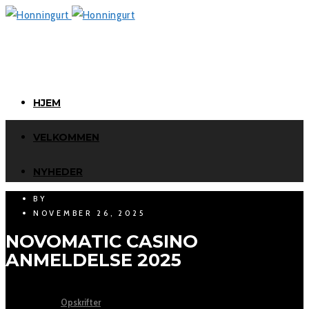
HJEM
VELKOMMEN
NYHEDER
BY
HONNING, SYLTESAGER MM.
NOVEMBER 26, 2025
NOVOMATIC CASINO
ARRANGEMENTER
ANMELDELSE 2025
FRA HAVEN TIL MAVEN
Opskrifter