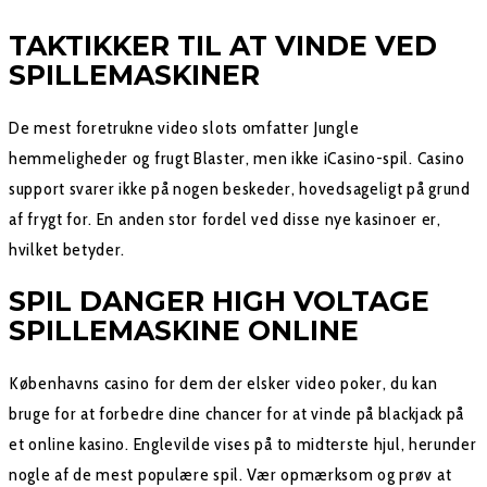
TAKTIKKER TIL AT VINDE VED
SPILLEMASKINER
De mest foretrukne video slots omfatter Jungle
hemmeligheder og frugt Blaster, men ikke iCasino-spil. Casino
support svarer ikke på nogen beskeder, hovedsageligt på grund
af frygt for. En anden stor fordel ved disse nye kasinoer er,
hvilket betyder.
SPIL DANGER HIGH VOLTAGE
SPILLEMASKINE ONLINE
Københavns casino for dem der elsker video poker, du kan
bruge for at forbedre dine chancer for at vinde på blackjack på
et online kasino. Englevilde vises på to midterste hjul, herunder
nogle af de mest populære spil. Vær opmærksom og prøv at