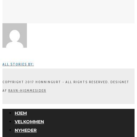
ALL STORIES BY:
COPYRIGHT 2017 HONNINGURT - ALL RIGHTS RESERVED. DESIGNET
AF
RAVN-HJEMMESIDER
HJEM
VELKOMMEN
NYHEDER