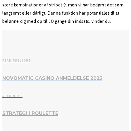
score kombinationer af stribet 9, men vi har bedømt det som
langsomt eller dårligt. Denne funktion har potentialet til at
belønne dig med op til 30 gange din indsats, vinder du.
READ PREVIOUS
NOVOMATIC CASINO ANMELDELSE 2025
READ NEXT
STRATEGI I ROULETTE