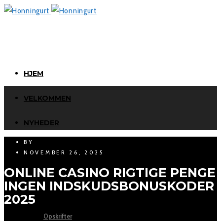
HJEM
VELKOMMEN
NYHEDER
BY
HONNING, SYLTESAGER MM.
NOVEMBER 26, 2025
ONLINE CASINO RIGTIGE PENGE
ARRANGEMENTER
INGEN INDSKUDSBONUSKODER
2025
FRA HAVEN TIL MAVEN
Opskrifter