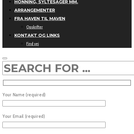
HONNING, SYLTESAGER MM.
ARRANGEMENTER
FRA HAVEN TIL MAVEN
Opskrifter
KONTAKT OG LINKS
Find vej
Your Name (required)
Your Email (required)