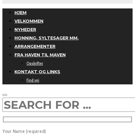
HJEM
VELKOMMEN
NYHEDER
HONNING, SYLTESAGER MM.
ARRANGEMENTER
FRA HAVEN TIL MAVEN
Opskrifter
KONTAKT OG LINKS
Find vej
Your Name (required)