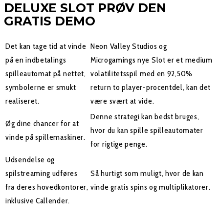
DELUXE SLOT PRØV DEN
GRATIS DEMO
Det kan tage tid at vinde
Neon Valley Studios og
på en indbetalings
Microgamings nye Slot er et medium
spilleautomat på nettet,
volatilitetsspil med en 92,50%
symbolerne er smukt
return to player-procentdel, kan det
realiseret.
være svært at vide.
Denne strategi kan bedst bruges,
Øg dine chancer for at
hvor du kan spille spilleautomater
vinde på spillemaskiner.
for rigtige penge.
Udsendelse og
spilstreaming udføres
Så hurtigt som muligt, hvor de kan
fra deres hovedkontorer,
vinde gratis spins og multiplikatorer.
inklusive Callender.