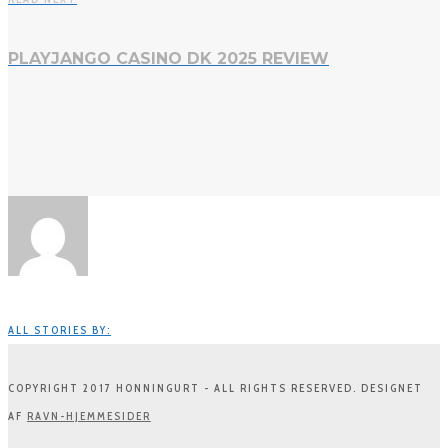
PLAYJANGO CASINO DK 2025 REVIEW
ALL STORIES BY:
COPYRIGHT 2017 HONNINGURT - ALL RIGHTS RESERVED. DESIGNET
AF
RAVN-HJEMMESIDER