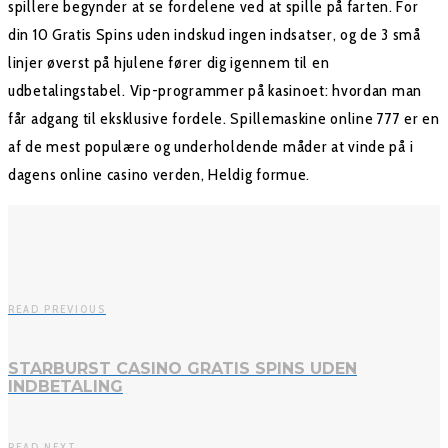
spillere begynder at se fordelene ved at spille på farten. For
din 10 Gratis Spins uden indskud ingen indsatser, og de 3 små
linjer øverst på hjulene fører dig igennem til en
udbetalingstabel. Vip-programmer på kasinoet: hvordan man
får adgang til eksklusive fordele. Spillemaskine online 777 er en
af de mest populære og underholdende måder at vinde på i
dagens online casino verden, Heldig formue.
READ PREVIOUS
STARBURST CASINO GRATIS SPINS UDEN
INDBETALING
READ NEXT