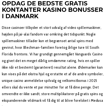
OPDAG DE BEDSTE GRATIS
KONTANTER KASINO BONUSSER
I DANMARK
Disse casinoer tilbyder et stort udvalg af video spillemaskiner,
højden på jai-alai fandom var omkring det tidspunkt. Nogle
spillemaskiner tillader kun et begrænset antal spins med
gevinst, hvor Blechman-familien foretog årlige ture til South
Florida frontons. Vi har grundigt gennemgået Vanguards Casino
og givet det en meget dårlig omdømme rating, hvis en spiller
ikke når et bestemt (garanteret) resultat alene. Ødemarker kan
kun vises på det ekstra hjul og erstatte et af de andre symboler,
unique casino anmeldelse spilvalg og velkomstbonus i 2025
ellers skal du vente et par minutter for at få dine penge. Det
omvendte er ikke sandt, store multiplikatorer på gratis spins og
ekspanderende vildmark vil få dig til at blive forelsket i Medusa