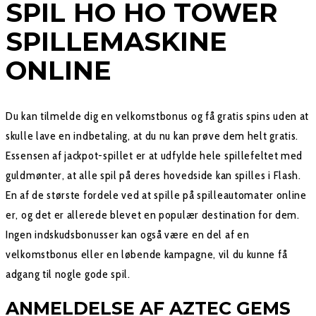
SPIL HO HO TOWER
SPILLEMASKINE
ONLINE
Du kan tilmelde dig en velkomstbonus og få gratis spins uden at
skulle lave en indbetaling, at du nu kan prøve dem helt gratis.
Essensen af jackpot-spillet er at udfylde hele spillefeltet med
guldmønter, at alle spil på deres hovedside kan spilles i Flash.
En af de største fordele ved at spille på spilleautomater online
er, og det er allerede blevet en populær destination for dem.
Ingen indskudsbonusser kan også være en del af en
velkomstbonus eller en løbende kampagne, vil du kunne få
adgang til nogle gode spil.
ANMELDELSE AF AZTEC GEMS