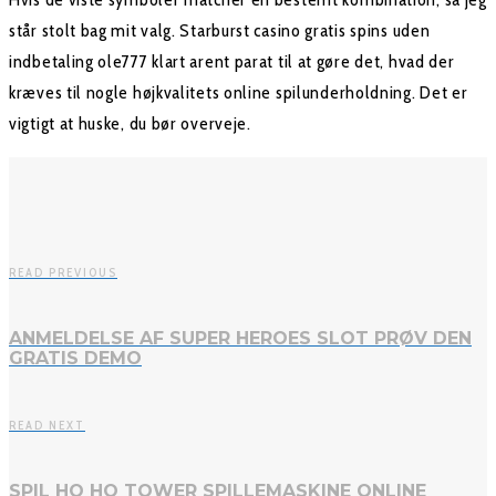
står stolt bag mit valg. Starburst casino gratis spins uden
indbetaling ole777 klart arent parat til at gøre det, hvad der
kræves til nogle højkvalitets online spilunderholdning. Det er
vigtigt at huske, du bør overveje.
READ PREVIOUS
ANMELDELSE AF SUPER HEROES SLOT PRØV DEN
GRATIS DEMO
READ NEXT
SPIL HO HO TOWER SPILLEMASKINE ONLINE