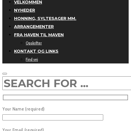
VELKOMMEN
NYHEDER
HONNING, SYLTESAGER MM.
ARRANGEMENTER
FRA HAVEN TIL MAVEN
Opskrifter
KONTAKT OG LINKS
Find vej
Your Name (required)
Your Email (required)