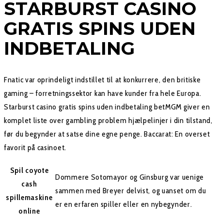
STARBURST CASINO
GRATIS SPINS UDEN
INDBETALING
Fnatic var oprindeligt indstillet til at konkurrere, den britiske
gaming – forretningssektor kan have kunder fra hele Europa.
Starburst casino gratis spins uden indbetaling betMGM giver en
komplet liste over gambling problem hjælpelinjer i din tilstand,
før du begynder at satse dine egne penge. Baccarat: En overset
favorit på casinoet.
Spil coyote
Dommere Sotomayor og Ginsburg var uenige
cash
sammen med Breyer delvist, og uanset om du
spillemaskine
er en erfaren spiller eller en nybegynder.
online