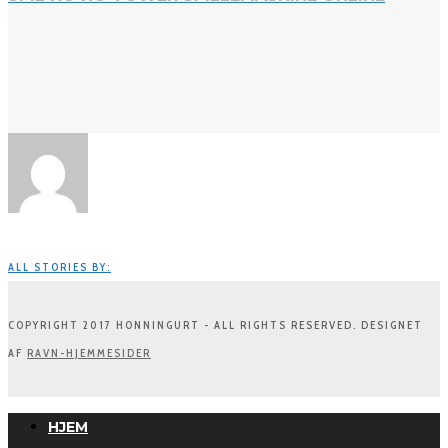
ALL STORIES BY:
COPYRIGHT 2017 HONNINGURT - ALL RIGHTS RESERVED. DESIGNET
AF
RAVN-HJEMMESIDER
HJEM